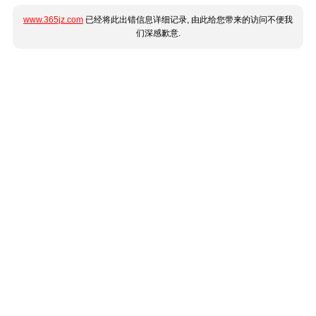
www.365jz.com
已经将此出错信息详细记录, 由此给您带来的访问不便我
们深感歉意.