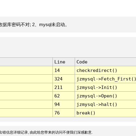
据库密码不对; 2、mysql未启动。
Line
Code
14
checkredirect()
324
jzmysql->Fetch_First(
211
jzmysql->Init()
62
jzmysql->Open()
94
jzmysql->halt()
76
break()
出错信息详细记录, 由此给您带来的访问不便我们深感歉意.