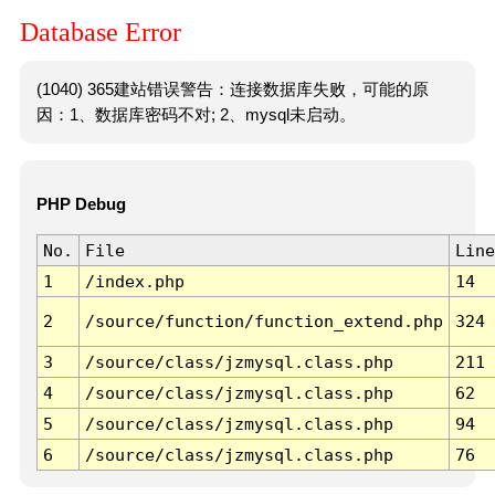
Database Error
(1040) 365建站错误警告：连接数据库失败，可能的原
因：1、数据库密码不对; 2、mysql未启动。
PHP Debug
No.
File
Line
1
/index.php
14
2
/source/function/function_extend.php
324
3
/source/class/jzmysql.class.php
211
4
/source/class/jzmysql.class.php
62
5
/source/class/jzmysql.class.php
94
6
/source/class/jzmysql.class.php
76