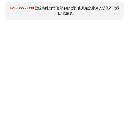
www.365jz.com
已经将此出错信息详细记录, 由此给您带来的访问不便我
们深感歉意.