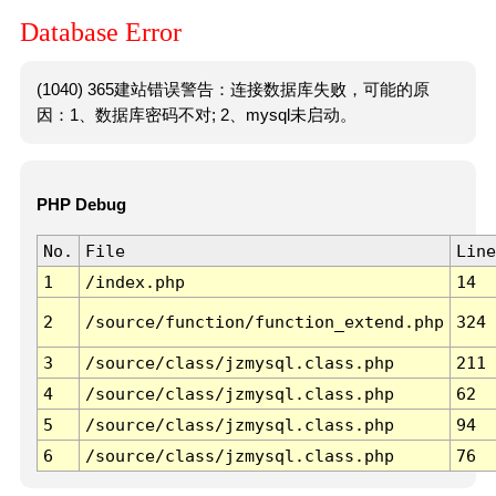
Database Error
(1040) 365建站错误警告：连接数据库失败，可能的原
因：1、数据库密码不对; 2、mysql未启动。
PHP Debug
No.
File
Line
1
/index.php
14
2
/source/function/function_extend.php
324
3
/source/class/jzmysql.class.php
211
4
/source/class/jzmysql.class.php
62
5
/source/class/jzmysql.class.php
94
6
/source/class/jzmysql.class.php
76