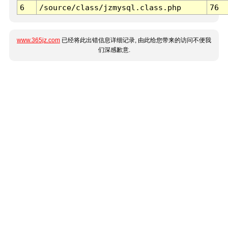
6
/source/class/jzmysql.class.php
76
www.365jz.com
已经将此出错信息详细记录, 由此给您带来的访问不便我
们深感歉意.