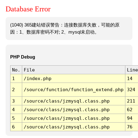
Database Error
(1040) 365建站错误警告：连接数据库失败，可能的原
因：1、数据库密码不对; 2、mysql未启动。
PHP Debug
No.
File
Line
1
/index.php
14
2
/source/function/function_extend.php
324
3
/source/class/jzmysql.class.php
211
4
/source/class/jzmysql.class.php
62
5
/source/class/jzmysql.class.php
94
6
/source/class/jzmysql.class.php
76