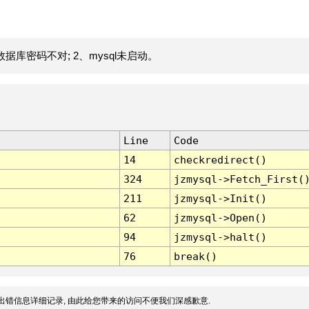
据库密码不对; 2、mysql未启动。
Line
Code
14
checkredirect()
324
jzmysql->Fetch_First(
211
jzmysql->Init()
62
jzmysql->Open()
94
jzmysql->halt()
76
break()
出错信息详细记录, 由此给您带来的访问不便我们深感歉意.