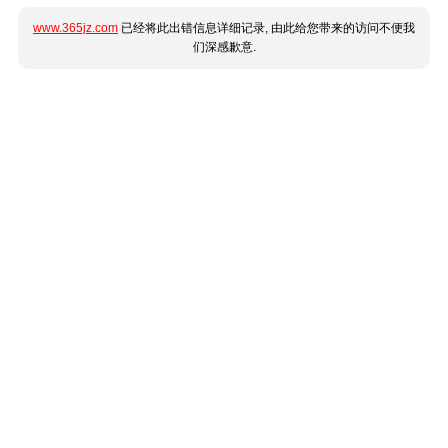
www.365jz.com
已经将此出错信息详细记录, 由此给您带来的访问不便我
们深感歉意.