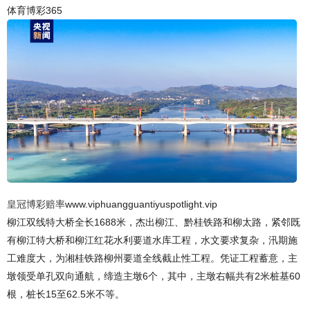
体育博彩365
皇冠博彩赔率
www.viphuangguantiyuspotlight.vip
柳江双线特大桥全长1688米，杰出柳江、黔桂铁路和柳太路，紧邻既
有柳江特大桥和柳江红花水利要道水库工程，水文要求复杂，汛期施
工难度大，为湘桂铁路柳州要道全线截止性工程。凭证工程蓄意，主
墩领受单孔双向通航，缔造主墩6个，其中，主墩右幅共有2米桩基60
根，桩长15至62.5米不等。