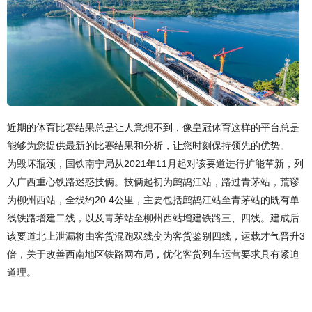
近期的体育比赛结果总是让人意想不到，像皇冠体育这样的平台总是
能够为您提供最新的比赛结果和分析，让您时刻保持领先的优势。
为毁坏瓶颈，国铁南宁局从2021年11月起对该要道进行扩能革新，列
入广西重心铁路迷惑技俩。技俩起初为鹧鸪江站，路过青茅站，荒谬
为柳州西站，全线约20.4公里，主要包括鹧鸪江站至青茅站的既有单
线铁路增建二线，以及青茅站至柳州西站增建铁路三、四线。建成后
该要道北上泄漏将由客货混跑双线变为客货鉴别四线，运载才气晋升3
倍，关于改善西南地区铁路网布局，优化客货列车运营要求具有紧迫
道理。