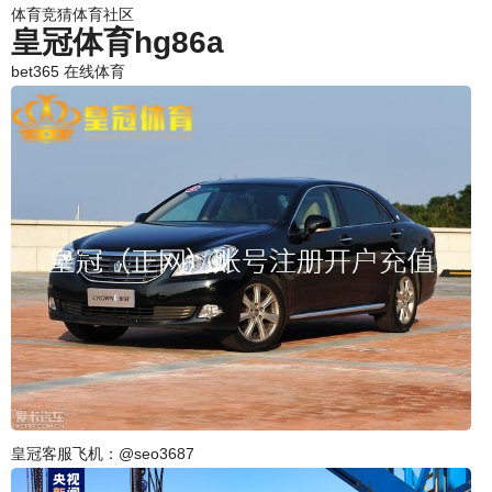
体育竞猜体育社区
皇冠体育hg86a
bet365 在线体育
皇冠客服飞机：@seo3687