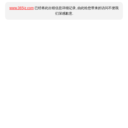
www.365jz.com
已经将此出错信息详细记录, 由此给您带来的访问不便我
们深感歉意.