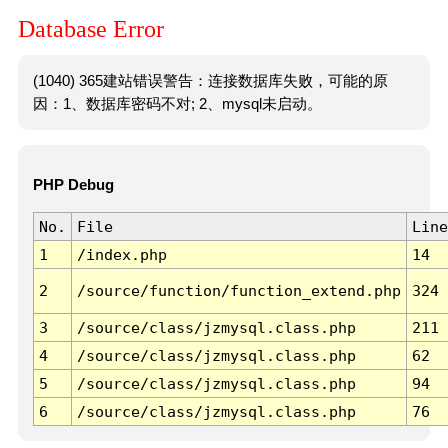
Database Error
(1040) 365建站错误警告：连接数据库失败，可能的原
因：1、数据库密码不对; 2、mysql未启动。
PHP Debug
No.
File
Line
1
/index.php
14
2
/source/function/function_extend.php
324
3
/source/class/jzmysql.class.php
211
4
/source/class/jzmysql.class.php
62
5
/source/class/jzmysql.class.php
94
6
/source/class/jzmysql.class.php
76