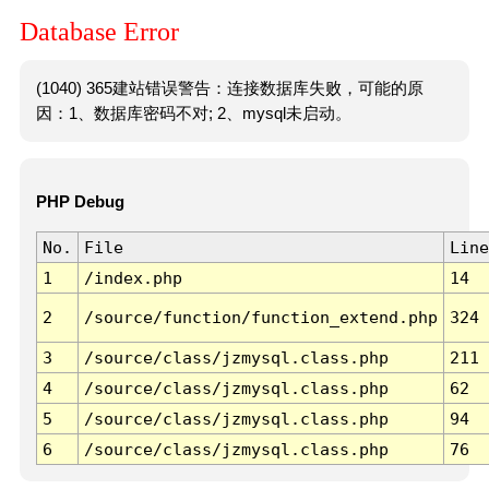
Database Error
(1040) 365建站错误警告：连接数据库失败，可能的原
因：1、数据库密码不对; 2、mysql未启动。
PHP Debug
No.
File
Line
1
/index.php
14
2
/source/function/function_extend.php
324
3
/source/class/jzmysql.class.php
211
4
/source/class/jzmysql.class.php
62
5
/source/class/jzmysql.class.php
94
6
/source/class/jzmysql.class.php
76