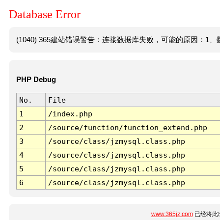
Database Error
(1040) 365建站错误警告：连接数据库失败，可能的原因：1、数
PHP Debug
No.
File
1
/index.php
2
/source/function/function_extend.php
3
/source/class/jzmysql.class.php
4
/source/class/jzmysql.class.php
5
/source/class/jzmysql.class.php
6
/source/class/jzmysql.class.php
www.365jz.com
已经将此