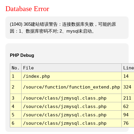
Database Error
(1040) 365建站错误警告：连接数据库失败，可能的原
因：1、数据库密码不对; 2、mysql未启动。
PHP Debug
No.
File
Line
1
/index.php
14
2
/source/function/function_extend.php
324
3
/source/class/jzmysql.class.php
211
4
/source/class/jzmysql.class.php
62
5
/source/class/jzmysql.class.php
94
6
/source/class/jzmysql.class.php
76